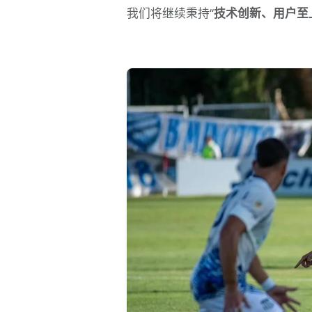
我们将继续秉持“
技术创新、用户至