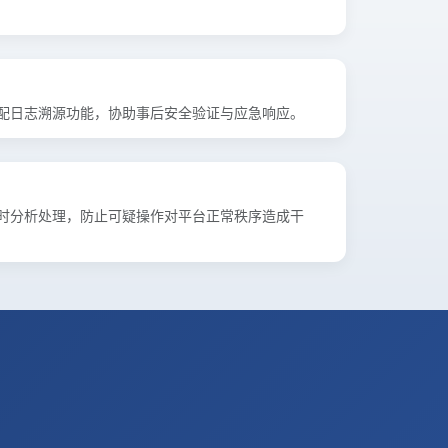
配日志溯源功能，协助事后安全验证与应急响应。
时分析处理，防止可疑操作对平台正常秩序造成干