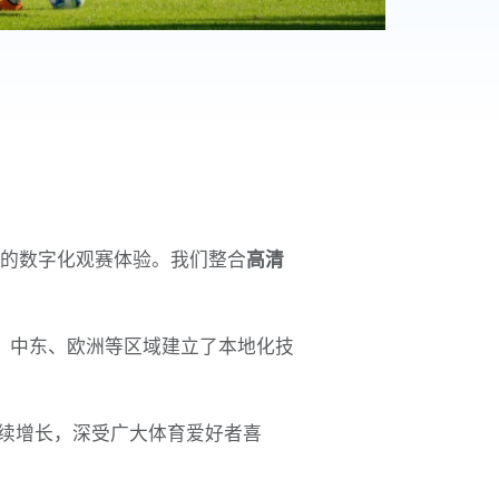
质的数字化观赛体验。我们整合
高清
亚、中东、欧洲等区域建立了本地化技
续增长，深受广大体育爱好者喜