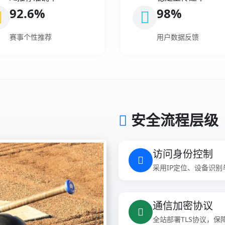
92.6%
98%
赛事个性推荐
用户数据反馈
安全流程层级
访问身份控制
采用IP定位、设备识
通信加密协议
全站部署TLS协议，