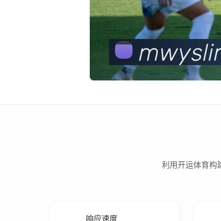
利用开运体育构
响应速度